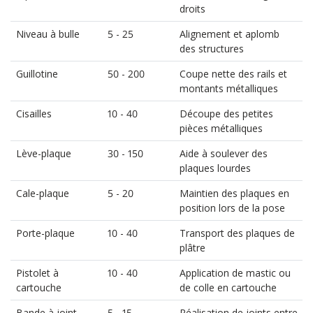
droits
Niveau à bulle
5 - 25
Alignement et aplomb
des structures
Guillotine
50 - 200
Coupe nette des rails et
montants métalliques
Cisailles
10 - 40
Découpe des petites
pièces métalliques
Lève-plaque
30 - 150
Aide à soulever des
plaques lourdes
Cale-plaque
5 - 20
Maintien des plaques en
position lors de la pose
Porte-plaque
10 - 40
Transport des plaques de
plâtre
Pistolet à
10 - 40
Application de mastic ou
cartouche
de colle en cartouche
Bande à joint
5 - 15
Réalisation de joints entre