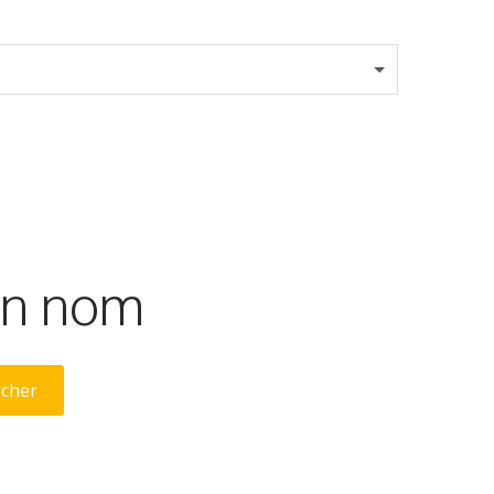
son nom
rcher