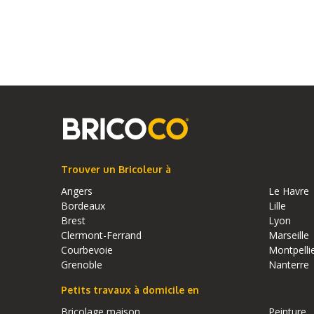
Trouver un Bricoleur à
Angers
Le Havre
Bordeaux
Lille
Brest
Lyon
Clermont-Ferrand
Marseille
Courbevoie
Montpelli
Grenoble
Nanterre
Petits travaux à domicile en
Bricolage maison
Peinture