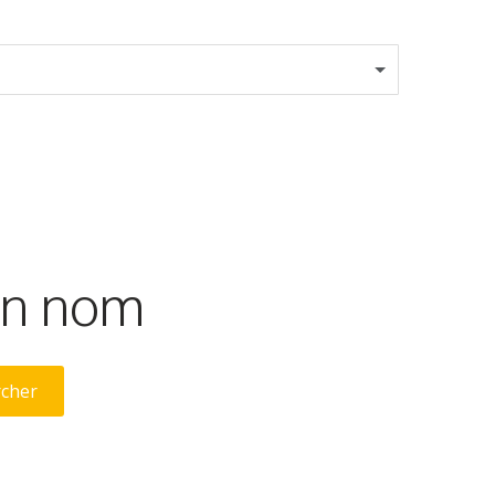
son nom
rcher