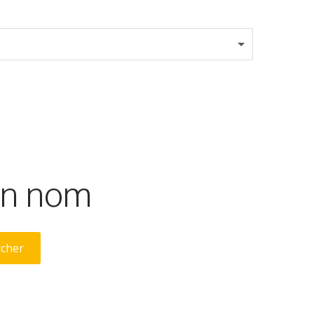
son nom
rcher