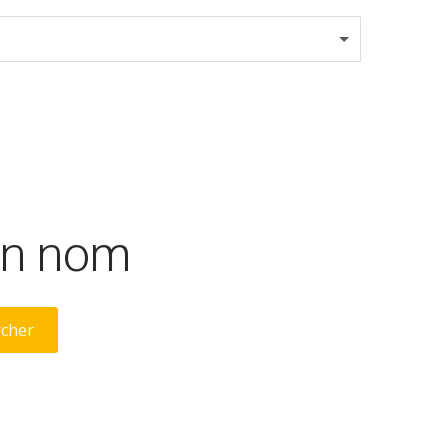
son nom
rcher