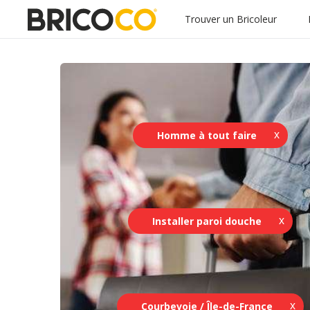
Trouver un Bricoleur
Homme à tout faire
Installer paroi douche
Courbevoie / Île-de-France