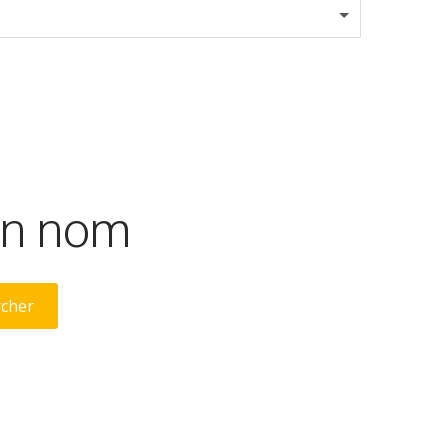
son nom
rcher