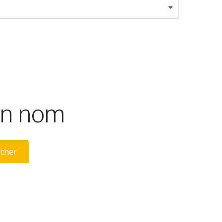
son nom
rcher