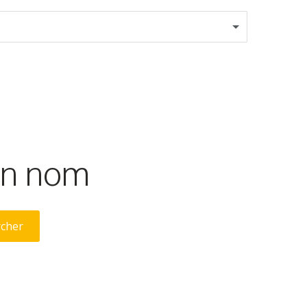
son nom
rcher