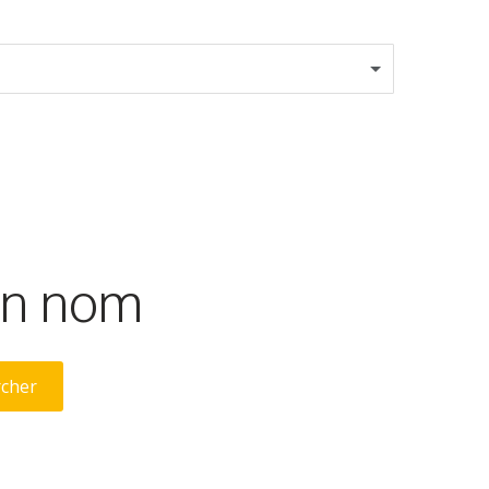
son nom
rcher