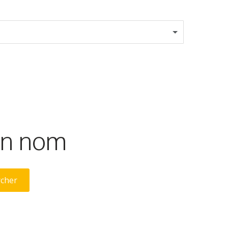
son nom
rcher